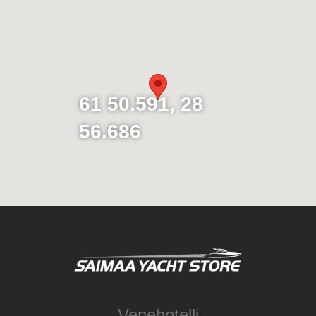
61 50.591, 28
56.686
Venehotelli