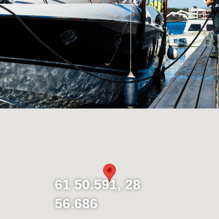
61 50.591, 28
56.686