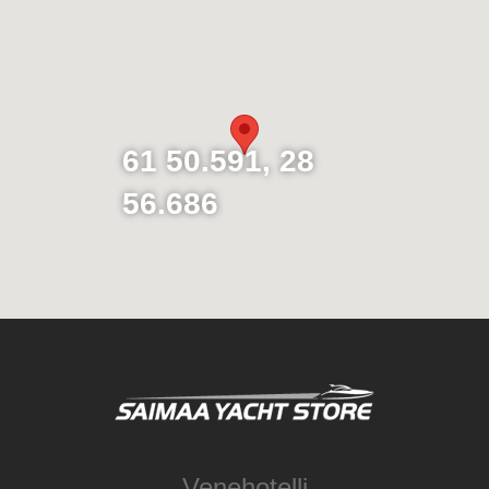
61 50.591, 28
56.686
Venehotelli