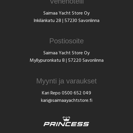
Venehotelli
Saimaa Yacht Store Oy
Inkilänkatu 28 | 57230 Savonlinna
Postiosoite
Saimaa Yacht Store Oy
Myllypuronkatu 8 | 57220 Savonlinna
Myynti ja varaukset
Kari Repo
0500 652 049
kari@saimaayachtstore.fi