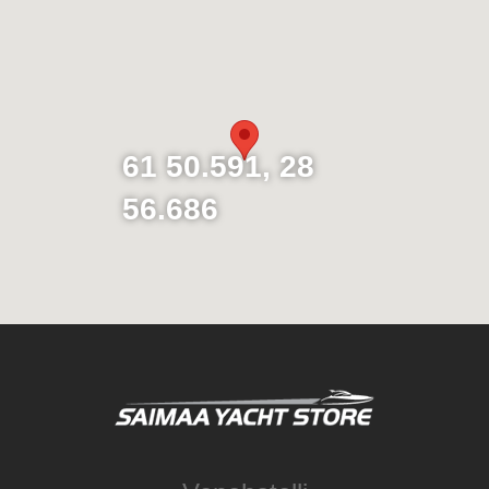
61 50.591, 28
56.686