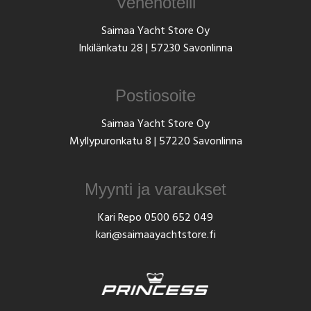
Venehotelli
Saimaa Yacht Store Oy
Inkilänkatu 28 | 57230 Savonlinna
Postiosoite
Saimaa Yacht Store Oy
Myllypuronkatu 8 | 57220 Savonlinna
Myynti ja varaukset
Kari Repo
0500 652 049
kari@saimaayachtstore.fi