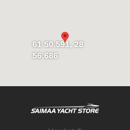
61 50.591, 28
56.686