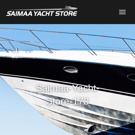
Toggl
naviga
Saimaa-Yacht-
Store-173